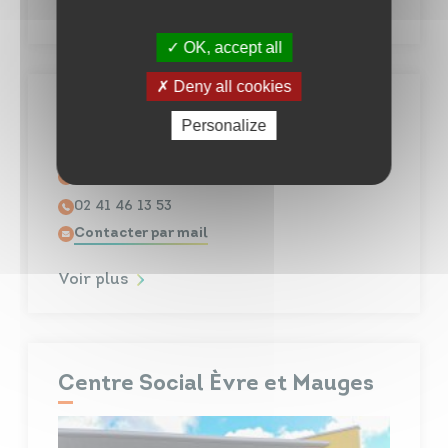
Voir plus
OK, accept all
Deny all cookies
Brigade d'Animations
Personalize
Théopolitaines
49450 Villedieu-la-Blouère
02 41 46 13 53
Contacter par mail
Voir plus
Centre Social Èvre et Mauges