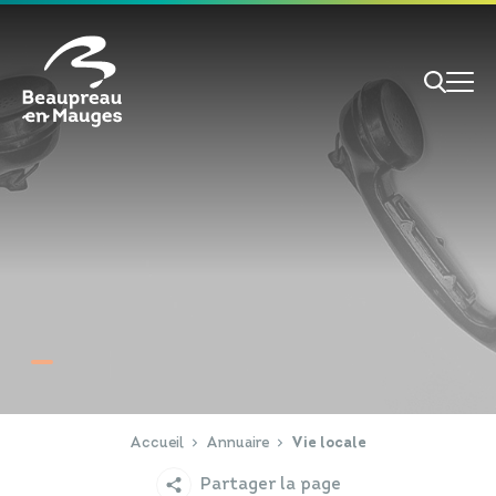
Cookies management panel
Je veux
Je suis
RECHERCHE
Papiers d'identité
Portail Famille
Accueil
Annuaire
Vie locale
Partager la page