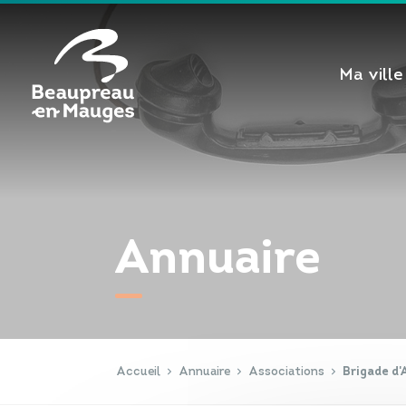
Cookies management panel
Ma ville
Annuaire
Accueil
Annuaire
Associations
Brigade d'