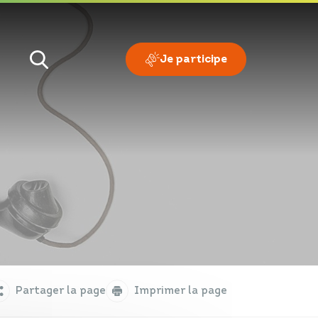
Je participe
Je veux
Je suis
Partager la page
Imprimer la page