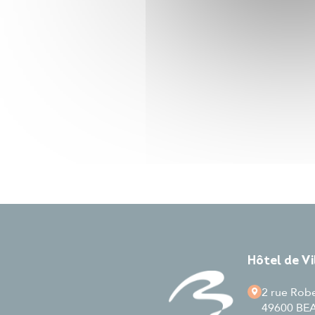
Hôtel de V
2 rue Rob
49600 B