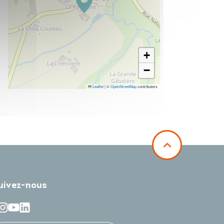
+
−
Leaflet
|
©
OpenStreetMap
contributors
uivez-nous