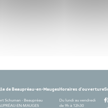
ille de Beaupréau-en-Mauges
Horaires d'ouverture
S
ert Schuman - Beaupréau
Du lundi au vendredi
EAUPRÉAU-EN-MAUGES
de 9h à 12h30