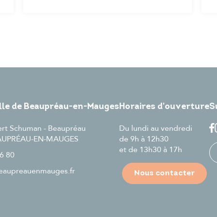
ille de Beaupréau-en-Mauges
Horaires d'ouverture
S
ert Schuman - Beaupréau
Du lundi au vendredi
EAUPRÉAU-EN-MAUGES
de 9h à 12h30
et de 13h30 à 17h
6 80
aupreauenmauges.fr
Nous contacter