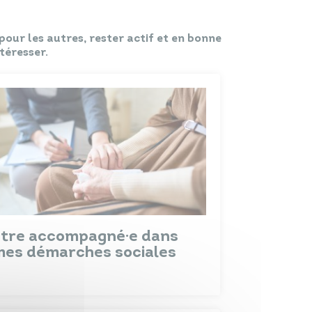
Papiers
Portail Famille
d'identité
our les autres, rester actif et en bonne
téresser.
Infos travaux
Carte
interactive
Annuaires
Être accompagné·e dans
mes démarches sociales