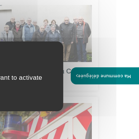
’engager au sein du Conseil
Ma commune déléguée
ant to activate
es sages