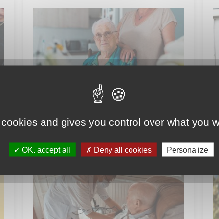
Signaler une personne
S
 cookies and gives you control over what you w
vulnérable
d
OK, accept all
Deny all cookies
Personalize