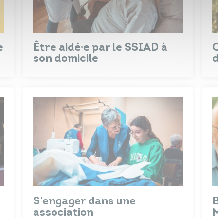
e
Être aidé·e par le SSIAD à
C
son domicile
S'engager dans une
B
association