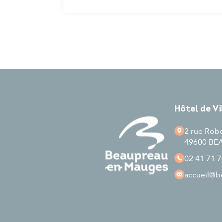
Hôtel de V
2 rue Rob
49600 B
02 41 71 7
accueil
@be