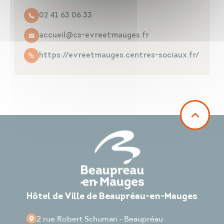
02 41 63 06 33
accueil@cs-evreetmauges.fr
https://evreetmauges.centres-sociaux.fr/
Hôtel de Ville de Beaupréau-en-Mauges
2 rue Robert Schuman - Beaupréau