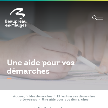
Cookies management panel
Je veux
Je suis
Une aide pour vos
démarches
RECHERCHE
Papiers d'identité
Portail Famille
Accueil
Mes démarches
Effectuer ses démarches
citoyennes
Une aide pour vos démarches