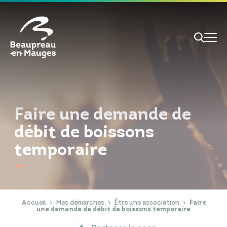
Cookies management panel
Je veux
Je suis
Faire une demande de
débit de boissons
temporaire
RECHERCHE
Papiers d'identité
Portail Famille
Accueil
Mes démarches
Être une association
Faire
une demande de débit de boissons temporaire