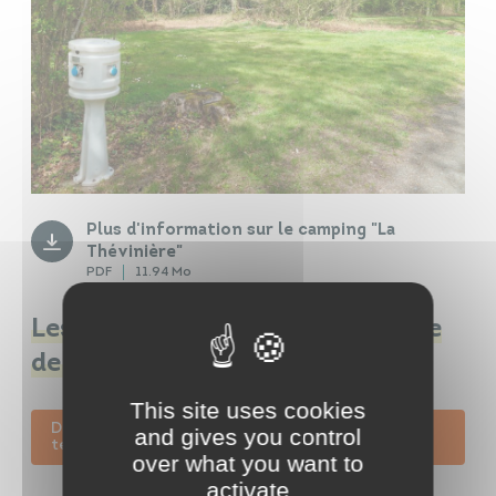
Plus d'information sur le camping "La
Thévinière"
PDF
11.94 Mo
Les hébergements dans la Vallée
de l’Èvre
This site uses cookies
Découvrir les hébergements touristiques du
and gives you control
territoire
over what you want to
activate