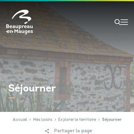
Cookies management panel
Je veux
Je suis
Séjourner
RECHERCHE
Papiers d'identité
Portail Famille
Accueil
Mes loisirs
Explorer le territoire
Séjourner
Partager la page