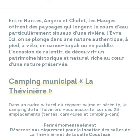
Infos travaux
Carte interactive
Entre Nantes, Angers et Cholet, les Mauges
offrent des paysages qui longent le cours d’eau
particulièrement sinueux d’une rivière, l’Èvre.
Ici, on se plonge dans une nature authentique, à
pied, à vélo, en canoë-kayak ou en paddle.
Annuaires
L’occasion de ralentir, de découvrir un
patrimoine historique et naturel riche au cœur
d’une nature préservée.
Camping municipal « La
Thévinière »
Dans un cadre naturel où règnent calme et sérénité, le
camping de la Thévinière vous accueille sur ses 28
emplacements (tentes, caravanes et camping-cars).
Fermé momentanément
Réservation uniquement pour la location des salles de
La Thévinière et
de la salle Cousteau