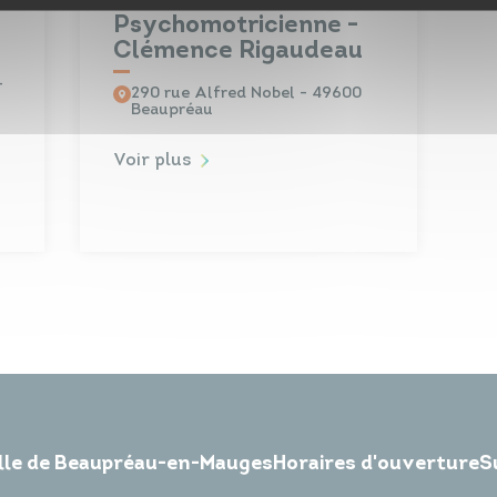
Psychomotricienne -
Clémence Rigaudeau
-
290 rue Alfred Nobel - 49600
Beaupréau
Voir plus
ille de Beaupréau-en-Mauges
Horaires d'ouverture
S