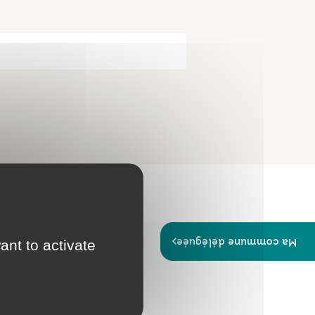
Papiers
Portail Famille
d'identité
Infos travaux
Carte
interactive
Annuaires
Ma commune déléguée
ant to activate