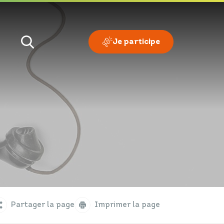
Je participe
Je veux
Je suis
Partager la page
Imprimer la page