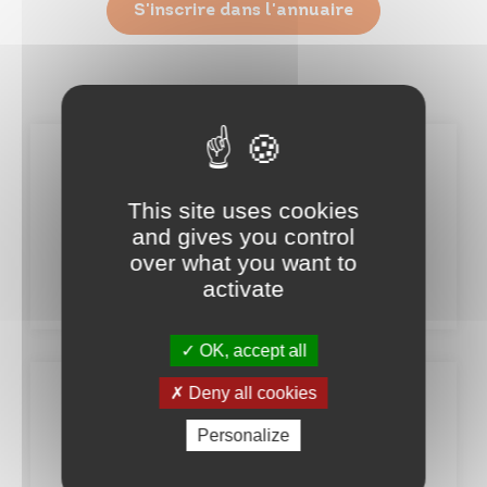
S'inscrire dans l'annuaire
Le panier bio du Moulin
This site uses cookies
Le Moulin Moine - 49510 Jallais
and gives you control
https://www.lepanierbiodumoulin.fr/
over what you want to
activate
Voir plus
OK, accept all
Deny all cookies
Viande Bovine Bio
Personalize
408 L'Ecorcheloire - Gesté 49600
BEAUPRÉAU-EN-MAUGES