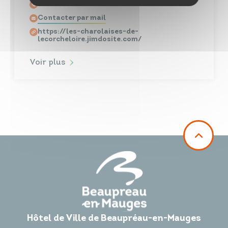
06 78 95 09 77
Contacter par mail
https://les-charolaises-de-
lecorcheloire.jimdosite.com/
Voir plus
Hôtel de Ville de Beaupréau-en-Mauges