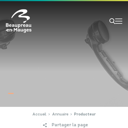
Cookies management panel
Je veux
Je suis
RECHERCHE
Papiers d'identité
Portail Famille
Accueil
Annuaire
Producteur
Partager la page