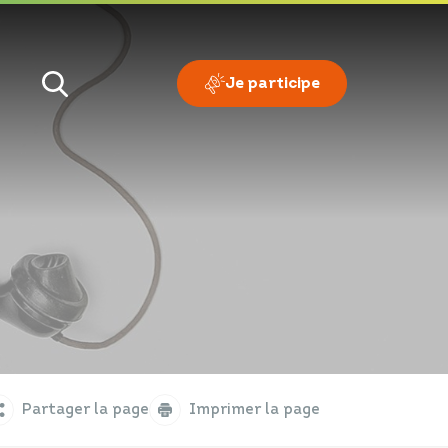
Je participe
Je veux
Je suis
Partager la page
Imprimer la page