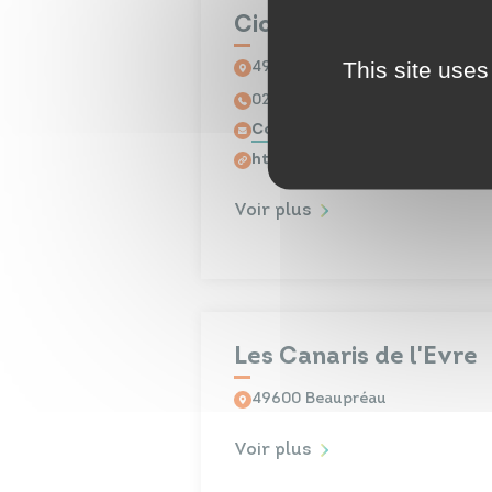
Cicadelle
This site uses
49600 Beaupréau
02 51 34 72 57
Contacter par mail
https://cicadelle.org
Voir plus
Les Canaris de l'Evre
49600 Beaupréau
Voir plus