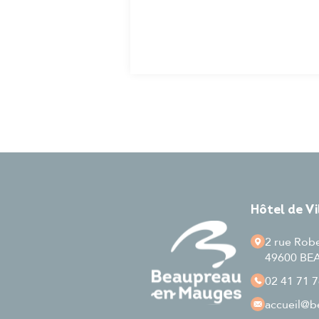
Hôtel de V
2 rue Rob
49600 B
02 41 71 7
accueil
@be