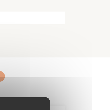
Papiers
Portail Famille
d'identité
Infos travaux
Carte
interactive
Annuaires