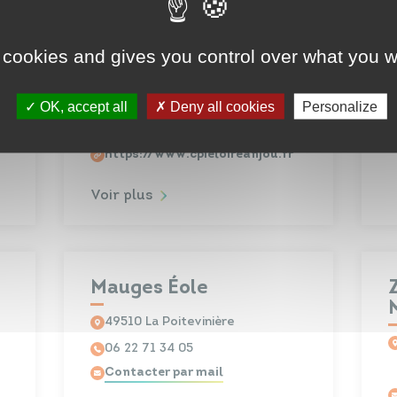
CPIE Loire Anjou
 cookies and gives you control over what you w
3 bis rue Chanoine Libault -
Beaupréau 49600 BEAUPRÉAU-
EN-MAUGES
OK, accept all
Deny all cookies
Personalize
02 41 71 77 30
Contacter par mail
V
https://www.cpieloireanjou.fr
Voir plus
Mauges Éole
49510 La Poitevinière
06 22 71 34 05
Contacter par mail