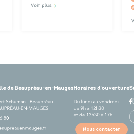
Voir plus
V
ille de Beaupréau-en-Mauges
Horaires d'ouverture
S
ert Schuman - Beaupréau
Du lundi au vendredi
EAUPRÉAU-EN-MAUGES
de 9h à 12h30
et de 13h30 à 17h
6 80
aupreauenmauges.fr
Nous contacter