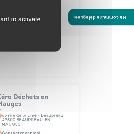
L'Échappée verte
Ma commune déléguée
ant to activate
49600 Beaupréau
06 73 49 17 67
Contacter par mail
oir plus
Zéro Déchets en
Mauges
65 rue de la Lime - Beaupréau
49600 BEAUPRÉAU-EN-
MAUGES
Contacter par mail