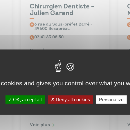
Chirurgien Dentiste -
Julien Garand
6 rue du Sous-préfet Barré -
49600 Beaupréau
02 41 63 08 50
Voir plus
V
Chirurgien-Dentiste -
 cookies and gives you control over what you w
François Jacq
12 rue des petites Barrières -
OK, accept all
Deny all cookies
Personalize
49600 Andrezé
02 41 56 52 71
Voir plus
V