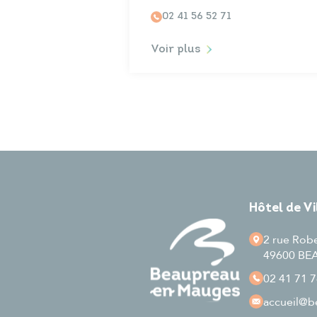
02 41 56 52 71
Voir plus
Hôtel de V
2 rue Rob
49600 B
02 41 71 7
accueil
@be