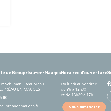
ille de Beaupréau-en-Mauges
Horaires d'ouverture
S
ert Schuman - Beaupréau
Du lundi au vendredi
EAUPRÉAU-EN-MAUGES
de 9h à 12h30
et de 13h30 à 17h
6 80
aupreauenmauges.fr
Nous contacter