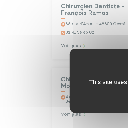
Chirurgien Dentiste -
François Ramos
86 rue d'Anjou - 49600 Gesté
02 41 56 65 02
Voir plus
Chirurgien Dentiste -
This site uses
Mohammed Naaim
4 rue Ambroise Paré - 49600
Beaupréau
Voir plus