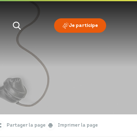
Je participe
Je veux
Je suis
Partager la page
Imprimer la page