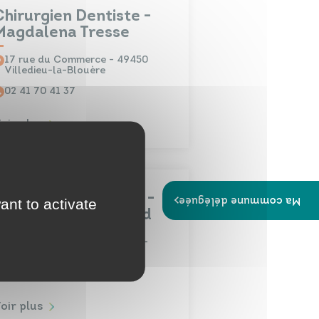
Chirurgien Dentiste -
Magdalena Tresse
17 rue du Commerce - 49450
Villedieu-la-Blouère
02 41 70 41 37
oir plus
Chirurgien-Dentiste -
Ma commune déléguée
ant to activate
Guillaume Blanchard
12 rue des petites Barrières -
49600 Andrezé
02 41 56 52 71
oir plus