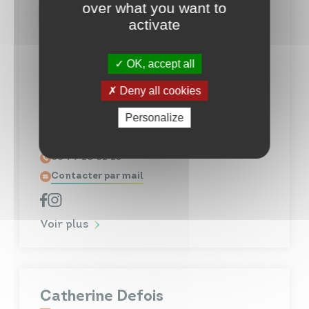
over what you want to
activate
OK, accept all
Deny all cookies
Personalize
13 rue Notre Dame - Beaupréau 49600
BEAUPRÉAU-EN-MAUGES
06 79 20 02 25
Contacter par mail
Voir plus
Catherine Defois