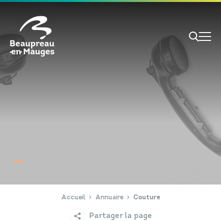
Cookies management panel
Je veux
Je suis
RECHERCHE
Papiers d'identité
Portail Famille
Accueil
Annuaire
Couture
Partager la page