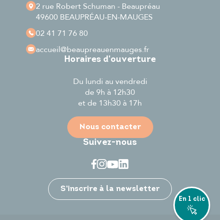
2 rue Robert Schuman - Beaupréau
49600 BEAUPRÉAU-EN-MAUGES
02 41 71 76 80
accueil
@beaupreauenmauges.fr
Horaires d'ouverture
Du lundi au vendredi
de 9h à 12h30
et de 13h30 à 17h
Nous contacter
Suivez-nous
Je participe
S’inscrire à la newsletter
En 1 clic