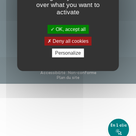
Nous contacter
over what you want to
Infos travaux
Carte interactive
activate
Suivez-nous
OK, accept all
Deny all cookies
S’inscrire à la newsletter
Annuaires
Personalize
Mentions légales
Politique de confidentialité
Accessibilité : Non-conforme
Plan du site
Je participe
En 1 clic