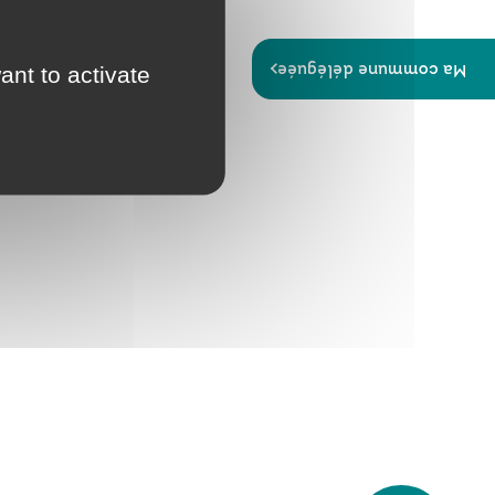
Papiers
Portail Famille
d'identité
Ma commune déléguée
ant to activate
Infos travaux
Carte
interactive
Annuaires