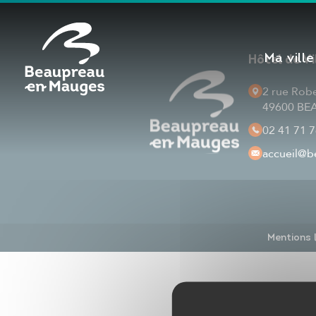
Cookies management panel
Ma ville
Hôtel de V
2 rue Rob
49600 B
02 41 71 7
accueil
@be
Mentions 