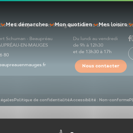
Mes démarches
Mon quotidien
Mes loisirs
ille de Beaupréau-en-Mauges
Horaires d'ouverture
S
ert Schuman - Beaupréau
Du lundi au vendredi
EAUPRÉAU-EN-MAUGES
de 9h à 12h30
et de 13h30 à 17h
6 80
aupreauenmauges.fr
Nous contacter
RECHERCHE
légales
Politique de confidentialité
Accessibilité : Non-conforme
P