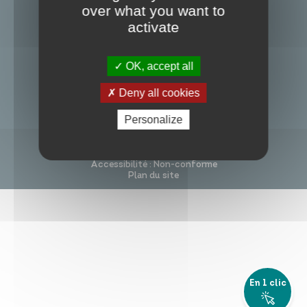
Nous contacter
over what you want to
Infos travaux
Carte interactive
activate
Suivez-nous
OK, accept all
Deny all cookies
S’inscrire à la newsletter
Annuaires
Personalize
Mentions légales
Politique de confidentialité
Accessibilité : Non-conforme
Plan du site
Je participe
En 1 clic