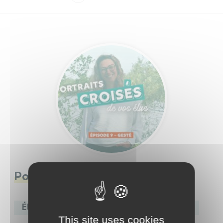
Infos travaux
Carte interactive
Annuaires
Portraits croisés : Gesté
Élus de la commune déléguée de Gesté
This site uses cookies