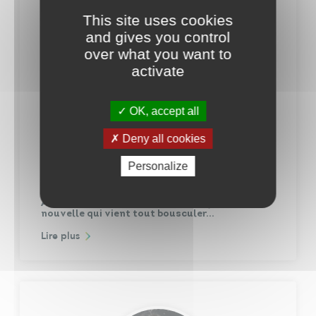
This site uses cookies
and gives you control
over what you want to
activate
OK, accept all
Deny all cookies
Audrey Rouleau
Aide-soignante et créatrice d'une association
Personalize
C’est l’histoire d’un combat que l’on n’imagine
pas forcément mener, l’histoire d’une jeune
Andrezéenne à qui on annonce un jour une
nouvelle qui vient tout bousculer…
Lire plus