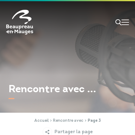
Cookies management panel
Je veux
Je suis
Rencontre avec ...
RECHERCHE
Papiers d'identité
Portail Famille
Accueil
Rencontre avec
Page 3
Partager la page