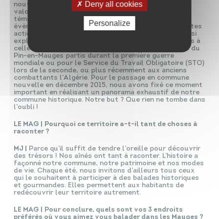
Deny all cookies
nouvelle statue de bronze, œuvre au service de la
valorisation de notre patrimoine. Livres, expositions,
témoignages, interviews sonores, récits photos,
Personalize
évènements temporaires…, nous déployons différentes
actions. De nombreux pans de notre histoire sont ainsi
explorés. Par exemple, nous nous sommes intéressés à
celle de la chaussure, au monde paysan, aux jeunes du
Pin-en-Mauges partis durant la première guerre
mondiale ou pour le Service du Travail Obligatoire (STO)
lors de la seconde, ou plus récemment aux anciens
combattants l’Algérie. Pour le passage en commune
nouvelle en décembre 2015, nous avons fixé ce moment
important en réalisant un panorama exhaustif de notre
commune historique. Notre but ? Que rien ne tombe dans
l’oubli !
LE MAG |
Pourquoi ce territoire a-t-il tant de choses à
raconter ?
MJ |
Parce qu’il suffit de tendre l’oreille pour découvrir
des trésors ! Nos aînés ont tant à raconter. L’histoire a
façonné notre commune, notre patrimoine et nos modes
de vie. Chaque été, nous invitons d’ailleurs tous ceux
qui le souhaitent à participer à des balades historiques
et gourmandes. Elles permettent aux habitants de
redécouvrir leur territoire autrement.
LE MAG |
Pour conclure, quels sont vos 3 endroits
préférés où vous aimez vous balader dans les Mauges ?