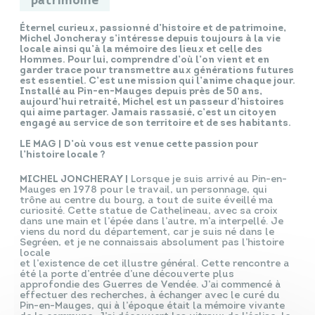
patrimoine
Éternel curieux, passionné d’histoire et de patrimoine,
Michel Joncheray s’intéresse depuis toujours à la vie
locale ainsi qu’à la mémoire des lieux et celle des
Hommes. Pour lui, comprendre d’où l’on vient et en
garder trace pour transmettre aux générations futures
est essentiel. C’est une mission qui l’anime chaque jour.
Installé au Pin-en-Mauges depuis près de 50 ans,
aujourd’hui retraité, Michel est un passeur d’histoires
qui aime partager. Jamais rassasié, c’est un citoyen
engagé au service de son territoire et de ses habitants.
LE MAG |
D’où vous est venue cette passion pour
l’histoire locale ?
MICHEL JONCHERAY |
Lorsque je suis arrivé au Pin-en-
Mauges en 1978 pour le travail, un personnage, qui
trône au centre du bourg, a tout de suite éveillé ma
curiosité. Cette statue de Cathelineau, avec sa croix
dans une main et l’épée dans l’autre, m’a interpellé. Je
viens du nord du département, car je suis né dans le
Segréen, et je ne connaissais absolument pas l’histoire
locale
et l’existence de cet illustre général. Cette rencontre a
été la porte d’entrée d’une découverte plus
approfondie des Guerres de Vendée. J’ai commencé à
effectuer des recherches, à échanger avec le curé du
Pin-en-Mauges, qui à l’époque était la mémoire vivante