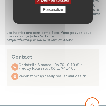
Deny all cookies
très rapidement avec une piscine aux alentours
de Beaupréau, la piscine Aqua’Mauges étant
Personalize
fermée. Le certificat est à fournir sous 15 jours
aux éducateurs et ainsi valider l’inscription. Dans
le cas contraire, l’inscription sera refusée.
Les inscriptions sont complètes. Vous pouvez vous
inscrire sur la liste d'attente :
https://forms.gle/13U1JHzSdw9wJ2Zh7
Contact
Christelle Sionneau 06 70 10 70 61 -
Freddy Rousselot 06 11 94 14 80
vacensports@beaupreauenmauges.fr