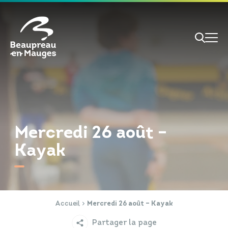
Cookies management panel
Je veux
Je suis
Mercredi 26 août –
Kayak
RECHERCHE
Papiers d'identité
Portail Famille
Accueil
Mercredi 26 août – Kayak
Partager la page