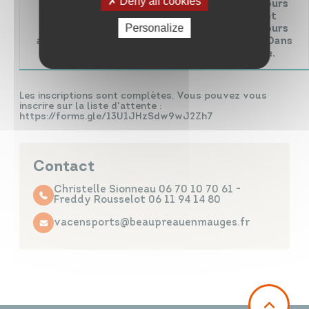
Deny all cookies
très rapidement avec une piscine aux alentours
de Beaupréau, la piscine Aqua’Mauges étant
Personalize
fermée. Le certificat est à fournir sous 15 jours
aux éducateurs et ainsi valider l’inscription. Dans
le cas contraire, l’inscription sera refusée.
Les inscriptions sont complètes. Vous pouvez vous
inscrire sur la liste d'attente :
https://forms.gle/13U1JHzSdw9wJ2Zh7
Contact
Christelle Sionneau 06 70 10 70 61 -
Freddy Rousselot 06 11 94 14 80
vacensports@beaupreauenmauges.fr