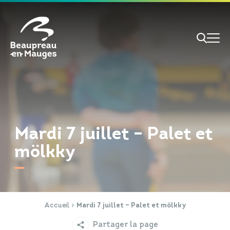
Cookies management panel
Je veux
Je suis
Mardi 7 juillet – Palet et
mölkky
RECHERCHE
Papiers d'identité
Portail Famille
Accueil
Mardi 7 juillet – Palet et mölkky
Partager la page