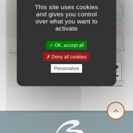
This site uses cookies
and gives you control
over what you want to
activate
OK, accept all
Deny all cookies
+
Personalize
−
Leaflet
|
©
OpenStreetMap
contributors