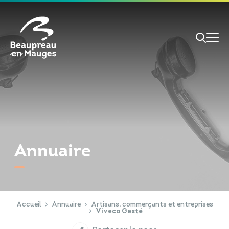
Cookies management panel
Je veux
Je suis
Annuaire
RECHERCHE
Papiers d'identité
Portail Famille
Accueil
Annuaire
Artisans, commerçants et entreprises
Viveco Gesté