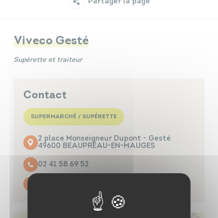
Partager la page
Infos travaux
Carte interactive
Viveco Gesté
Supérette et traiteur
Annuaires
Contact
SUPERMARCHÉ / SUPÉRETTE
2 place Monseigneur Dupont - Gesté
49600 BEAUPRÉAU-EN-MAUGES
02 41 58 69 52
Contacter par mail