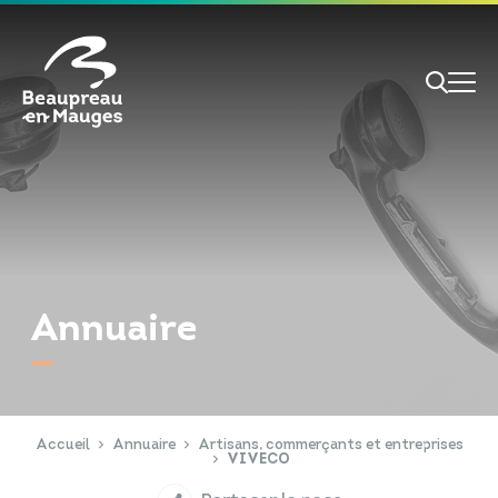
Cookies management panel
Je veux
Je suis
Annuaire
RECHERCHE
Papiers d'identité
Portail Famille
Accueil
Annuaire
Artisans, commerçants et entreprises
VIVECO