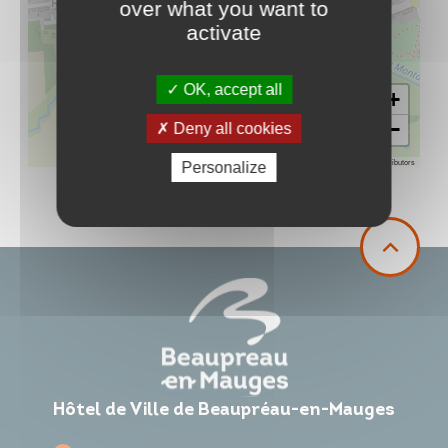
over what you want to
activate
OK, accept all
+
−
Deny all cookies
Leaflet
|
©
OpenStreetMap
contributors
Personalize
Hôtel de Ville de Beaupréau-en-Mauges