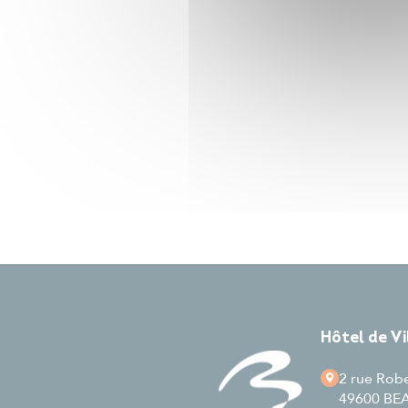
Hôtel de V
2 rue Rob
49600 B