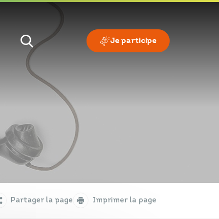
Je participe
Je veux
Je suis
Partager la page
Imprimer la page