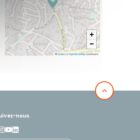
+
−
Leaflet
|
©
OpenStreetMap
contributors
uivez-nous