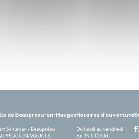
ille de Beaupréau-en-Mauges
Horaires d'ouverture
S
ert Schuman - Beaupréau
Du lundi au vendredi
EAUPRÉAU-EN-MAUGES
de 9h à 12h30