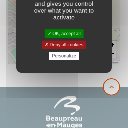
and gives you control
over what you want to
activate
OK, accept all
+
Deny all cookies
−
Personalize
Leaflet
|
©
OpenStreetMap
contributors