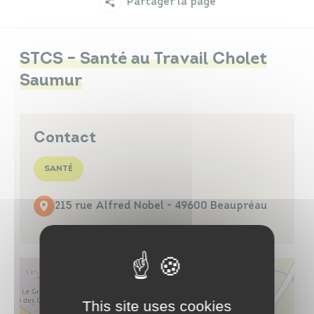
Partager la page
Infos travaux
Carte interactive
STCS – Santé au Travail Cholet
Saumur
Annuaires
Contact
SANTÉ
215 rue Alfred Nobel - 49600 Beaupréau
This site uses cookies