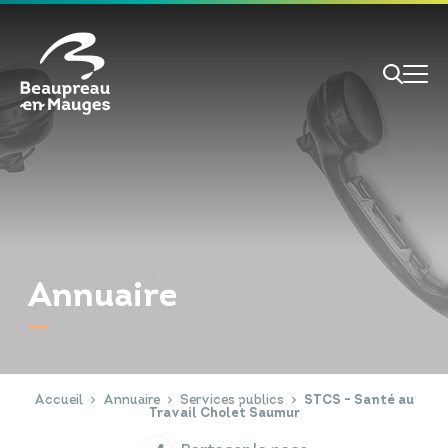
Cookies management panel
Je veux
Je suis
Annuaire
RECHERCHE
Papiers d'identité
Portail Famille
Accueil
Annuaire
Services publics
STCS - Santé au
Travail Cholet Saumur