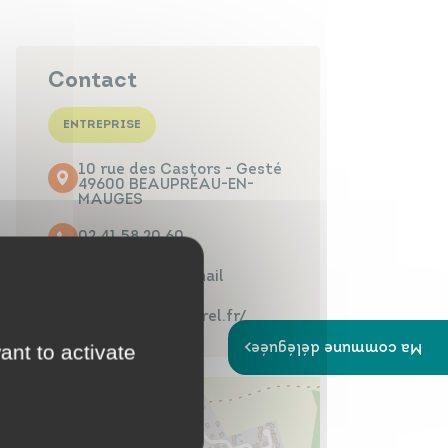
Papiers
Portail Famille
d'identité
Contact
ENTREPRISE
10 rue des Castors - Gesté
Infos travaux
Carte
49600 BEAUPRÉAU-EN-
interactive
MAUGES
02 41 58 20 60
Contacter par mail
https://www.sitrel.fr/
Annuaires
Ma commune déléguée
ant to activate