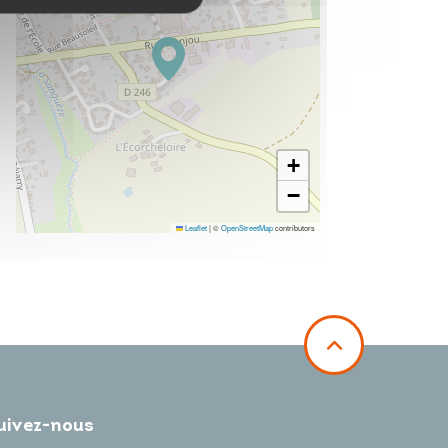
+
−
Leaflet
|
©
OpenStreetMap
contributors
uivez-nous