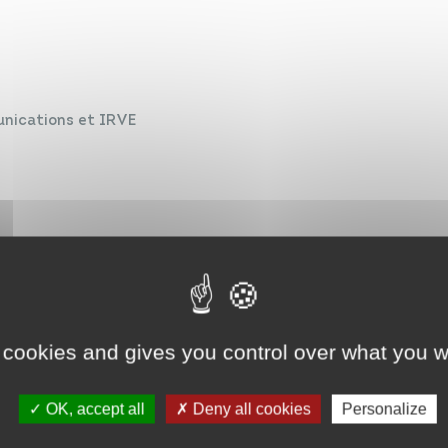
unications et IRVE
 cookies and gives you control over what you w
OK, accept all
Deny all cookies
Personalize