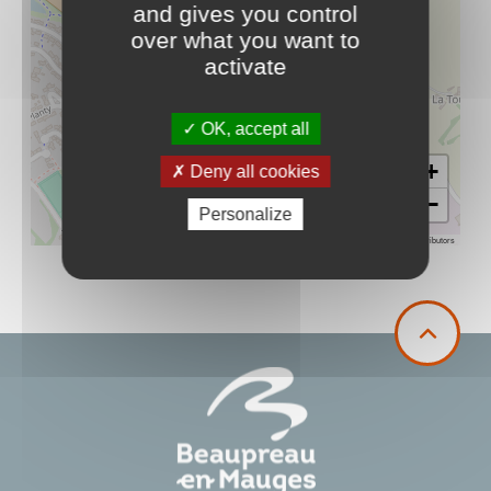
and gives you control
over what you want to
activate
OK, accept all
+
Deny all cookies
−
Personalize
Leaflet
|
©
OpenStreetMap
contributors