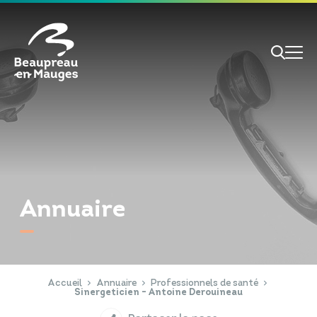
Cookies management panel
Je veux
Je suis
Annuaire
RECHERCHE
Papiers d'identité
Portail Famille
Accueil
Annuaire
Professionnels de santé
Sinergeticien - Antoine Derouineau