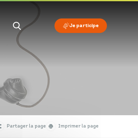
Je participe
Je veux
Je suis
Partager la page
Imprimer la page