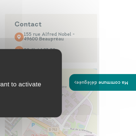
Papiers
Portail Famille
d'identité
Contact
155 rue Alfred Nobel -
49600 Beaupréau
02 41 64 23 79
Infos travaux
Carte
interactive
Ma commune déléguée
ant to activate
Annuaires