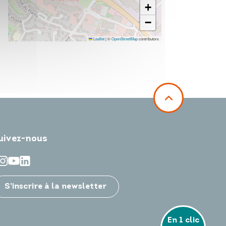
+
−
Leaflet
|
©
OpenStreetMap
contributors
uivez-nous
S’inscrire à la newsletter
En 1 clic