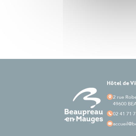
Hôtel de V
2 rue Rob
49600 B
02 41 71 7
accueil
@be