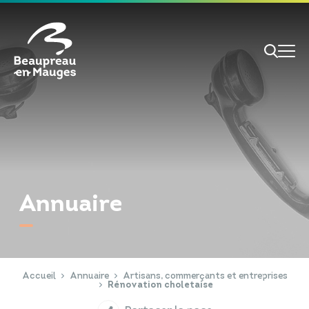
Cookies management panel
Je veux
Je suis
Annuaire
RECHERCHE
Papiers d'identité
Portail Famille
Accueil
Annuaire
Artisans, commerçants et entreprises
Rénovation choletaise