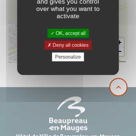
and gives you control
over what you want to
activate
OK, accept all
+
Deny all cookies
−
Personalize
Leaflet
|
©
OpenStreetMap
contributors