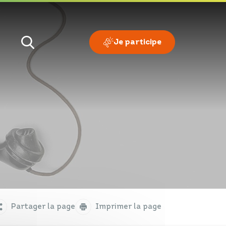
Je participe
Je veux
Je suis
Partager la page
Imprimer la page