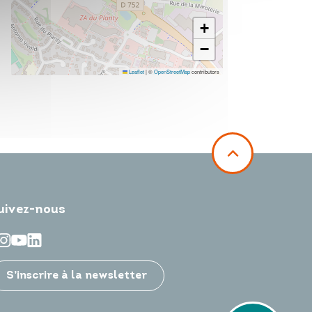
+
−
Leaflet
|
©
OpenStreetMap
contributors
uivez-nous
S’inscrire à la newsletter