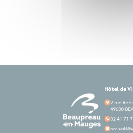
Hôtel de V
2 rue Rob
49600 B
02 41 71 7
accueil
@be