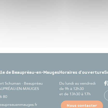
ille de Beaupréau-en-Mauges
Horaires d'ouverture
S
ert Schuman - Beaupréau
Du lundi au vendredi
EAUPRÉAU-EN-MAUGES
de 9h à 12h30
et de 13h30 à 17h
6 80
aupreauenmauges.fr
Nous contacter