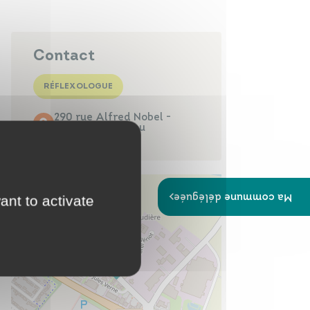
Papiers
Portail Famille
d'identité
Contact
RÉFLEXOLOGUE
290 rue Alfred Nobel -
Infos travaux
Carte
49600 Beaupréau
interactive
Ma commune déléguée
ant to activate
Annuaires