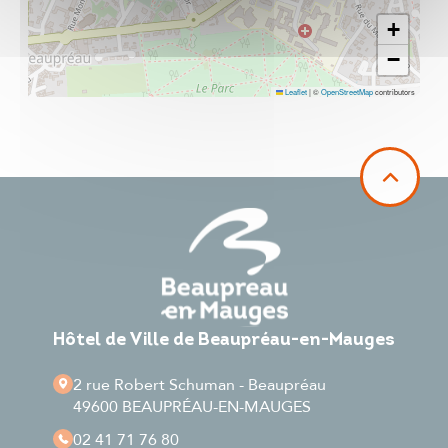
+
−
Leaflet
|
©
OpenStreetMap
contributors
Hôtel de Ville de Beaupréau-en-Mauges
2 rue Robert Schuman - Beaupréau
49600 BEAUPRÉAU-EN-MAUGES
02 41 71 76 80