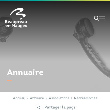
Cookies management panel
Je veux
Je suis
Annuaire
RECHERCHE
Papiers d'identité
Portail Famille
Accueil
Annuaire
Associations
Récréàmômes
Partager la page