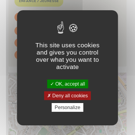
ENFANCE / JEUNESSE
4 rue Françoise Dolto - Beaupréau 49600
BEAUPRÉAU-EN-MAUGES
02 41 71 04 30
Contacter par mail
This site uses cookies
and gives you control
https://www.recreamomes.org/
over what you want to
activate
OK, accept all
Deny all cookies
Personalize