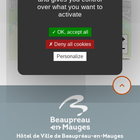
over what you want to
activate
OK, accept all
+
Deny all cookies
−
Personalize
Leaflet
|
©
OpenStreetMap
contributors
Hôtel de Ville de Beaupréau-en-Mauges