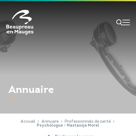
Cookies management panel
Je veux
Je suis
Annuaire
RECHERCHE
Papiers d'identité
Portail Famille
Accueil
Annuaire
Professionnels de santé
Psychologue - Nastassja Morel