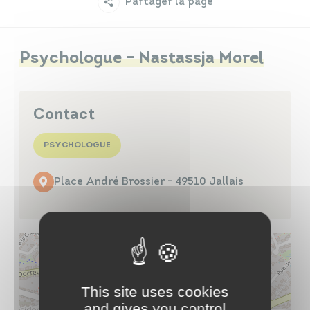
Partager la page
Infos travaux
Carte interactive
Psychologue – Nastassja Morel
Annuaires
Contact
PSYCHOLOGUE
Place André Brossier - 49510 Jallais
This site uses cookies
and gives you control