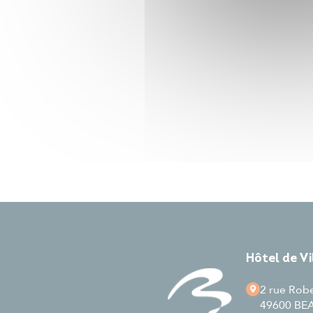
Hôtel de V
2 rue Rob
49600 B