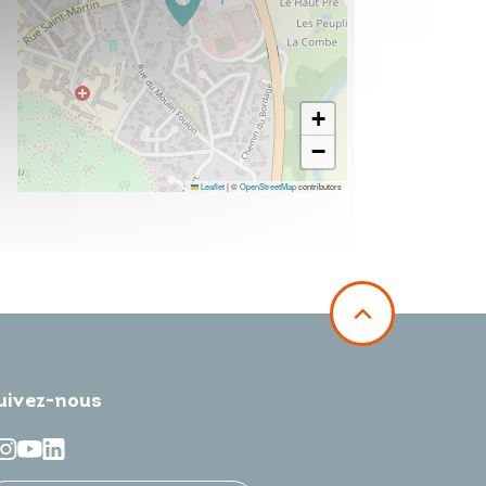
+
−
Leaflet
|
©
OpenStreetMap
contributors
uivez-nous