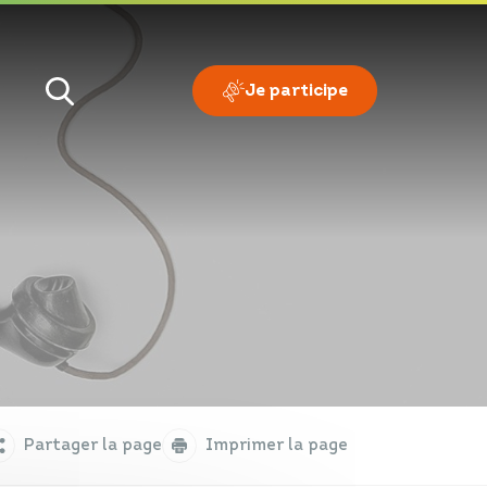
Je participe
Je veux
Je suis
Partager la page
Imprimer la page