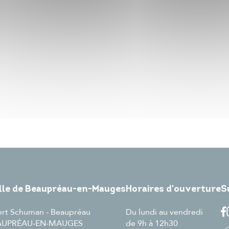
ille de Beaupréau-en-Mauges
Horaires d'ouverture
S
ert Schuman - Beaupréau
Du lundi au vendredi
EAUPRÉAU-EN-MAUGES
de 9h à 12h30