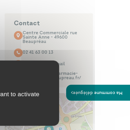
Papiers
Portail Famille
d'identité
Contact
Centre Commerciale rue
Sainte Anne - 49600
Beaupréau
Infos travaux
Carte
02 41 63 00 13
interactive
Contacter par mail
https://www.pharmacie-
sainte-anne-beaupreau.fr/
Ma commune déléguée
ant to activate
Annuaires