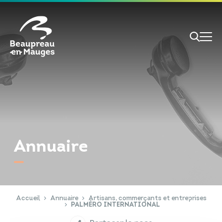
Cookies management panel
Je veux
Je suis
Annuaire
RECHERCHE
Papiers d'identité
Portail Famille
Accueil
Annuaire
Artisans, commerçants et entreprises
PALMÉRO INTERNATIONAL