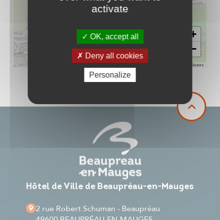
activate
+
OK, accept all
−
Deny all cookies
Leaflet
|
©
OpenStreetMap
contributors
Personalize
Hôtel de Ville de Beaupréau-en-Mauges
2 rue Robert Schuman - Beaupréau
49600 BEAUPRÉAU-EN-MAUGES