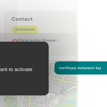
Papiers
Portail Famille
d'identité
Contact
OSTÉOPATHE
Place André Brossier -
Infos travaux
Carte
49510 Jallais
interactive
Ma commune déléguée
ant to activate
Annuaires