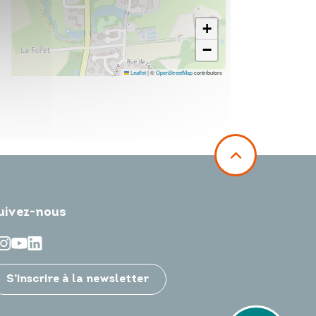
+
−
Leaflet
|
©
OpenStreetMap
contributors
uivez-nous
S’inscrire à la newsletter