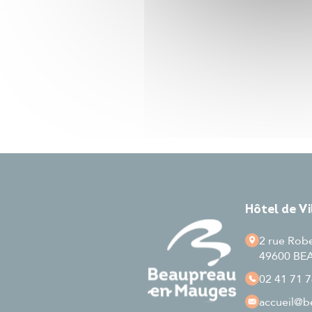
Hôtel de V
2 rue Rob
49600 B
02 41 71 7
accueil
@be