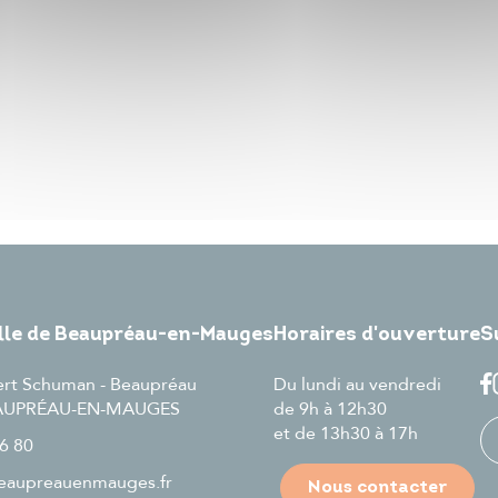
ille de Beaupréau-en-Mauges
Horaires d'ouverture
S
ert Schuman - Beaupréau
Du lundi au vendredi
EAUPRÉAU-EN-MAUGES
de 9h à 12h30
et de 13h30 à 17h
6 80
aupreauenmauges.fr
Nous contacter