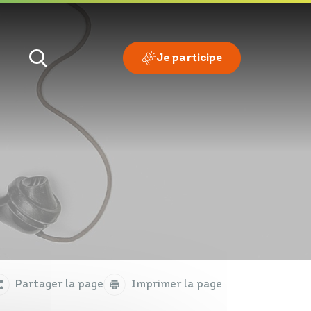
Je participe
Je veux
Je suis
Partager la page
Imprimer la page