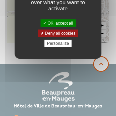
over what you want to
activate
OK, accept all
+
−
Deny all cookies
Leaflet
|
©
OpenStreetMap
contributors
Personalize
Hôtel de Ville de Beaupréau-en-Mauges