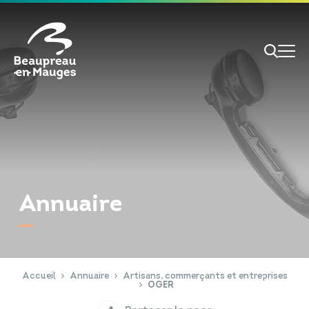
Cookies management panel
Je veux
Je suis
Annuaire
RECHERCHE
Papiers d'identité
Portail Famille
Accueil
Annuaire
Artisans, commerçants et entreprises
OGER