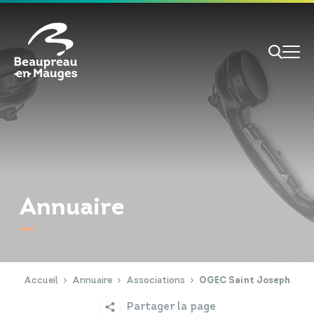
Cookies management panel
Je veux
Je suis
Annuaire
RECHERCHE
Papiers d'identité
Portail Famille
Accueil
Annuaire
Associations
OGEC Saint Joseph
Partager la page