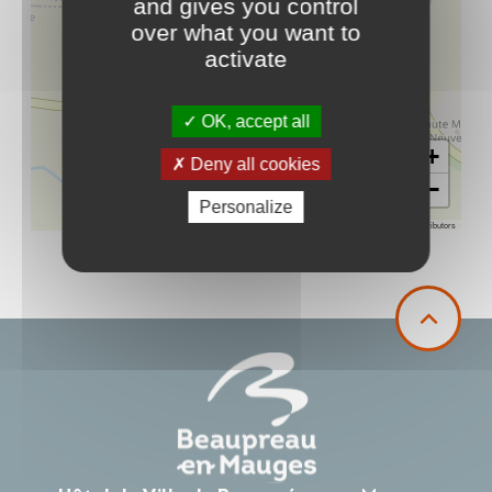
and gives you control
over what you want to
activate
OK, accept all
+
Deny all cookies
−
Personalize
Leaflet
|
©
OpenStreetMap
contributors