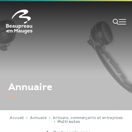
Cookies management panel
Je veux
Je suis
Annuaire
RECHERCHE
Papiers d'identité
Portail Famille
Accueil
Annuaire
Artisans, commerçants et entreprises
Multi autos