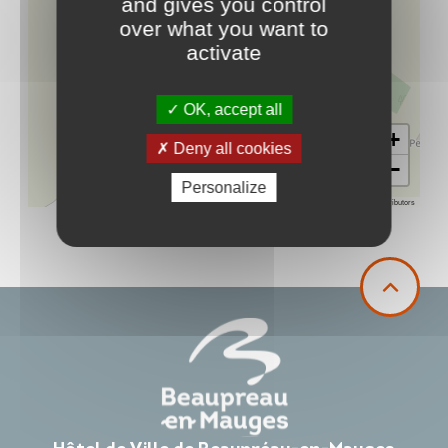
and gives you control
over what you want to
activate
OK, accept all
+
Deny all cookies
−
Personalize
Leaflet
|
©
OpenStreetMap
contributors