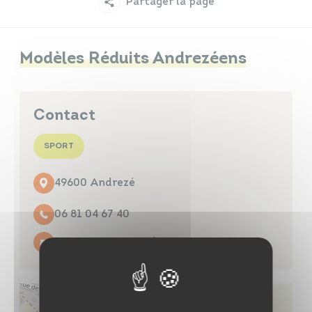
Partager la page
Infos travaux
Carte interactive
Modèles Réduits Andrezéens
Annuaires
Contact
SPORT
49600 Andrezé
06 81 04 67 40
Contacter par mail