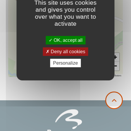
This site uses cookies
and gives you control
over what you want to
activate
OK, accept all
Deny all cookies
+
Personalize
−
Leaflet
|
©
OpenStreetMap
contributors