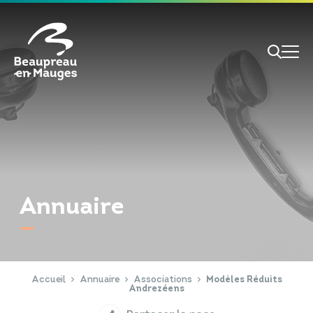
Cookies management panel
Je veux
Je suis
Annuaire
RECHERCHE
Papiers d'identité
Portail Famille
Accueil
Annuaire
Associations
Modèles Réduits
Andrezéens