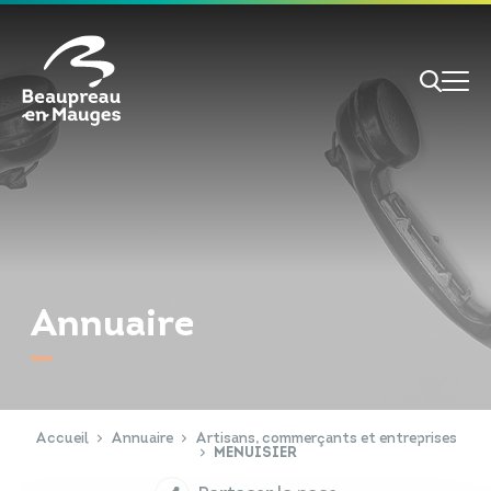
Cookies management panel
Je veux
Je suis
Annuaire
RECHERCHE
Papiers d'identité
Portail Famille
Accueil
Annuaire
Artisans, commerçants et entreprises
MENUISIER