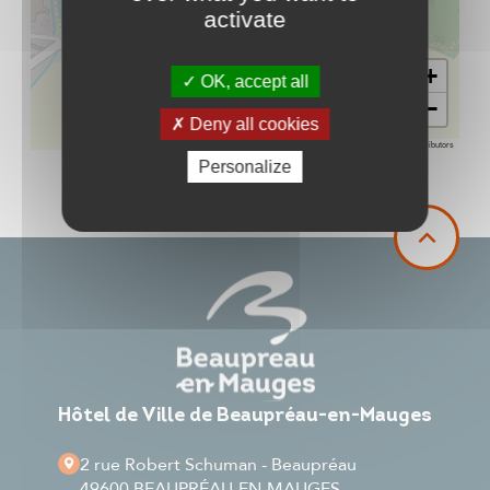
activate
+
OK, accept all
−
Deny all cookies
Leaflet
|
©
OpenStreetMap
contributors
Personalize
Hôtel de Ville de Beaupréau-en-Mauges
2 rue Robert Schuman - Beaupréau
49600 BEAUPRÉAU-EN-MAUGES