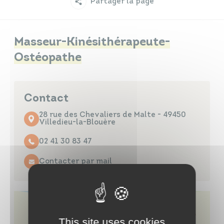
Partager la page
Infos travaux
Carte interactive
Masseur-Kinésithérapeute-
Ostéopathe
Annuaires
Contact
28 rue des Chevaliers de Malte - 49450
Villedieu-la-Blouère
02 41 30 83 47
Contacter par mail
This site uses cookies