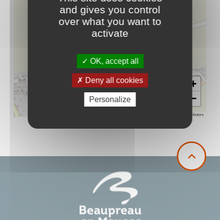
and gives you control
over what you want to
activate
OK, accept all
Deny all cookies
+
−
Personalize
Leaflet
|
©
OpenStreetMap
contributors