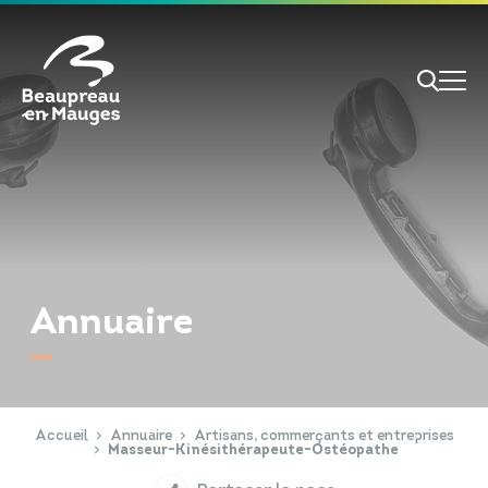
Cookies management panel
Je veux
Je suis
Annuaire
RECHERCHE
Papiers d'identité
Portail Famille
Accueil
Annuaire
Artisans, commerçants et entreprises
Masseur-Kinésithérapeute-Ostéopathe