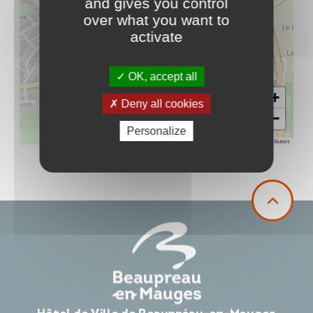
and gives you control
over what you want to
activate
OK, accept all
+
Deny all cookies
−
Personalize
Leaflet
|
©
OpenStreetMap
contributors