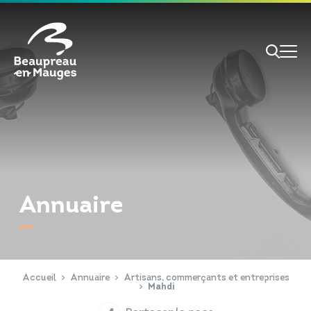
Cookies management panel
Je veux
Je suis
Annuaire
RECHERCHE
Papiers d'identité
Portail Famille
Accueil
Annuaire
Artisans, commerçants et entreprises
Mahdi