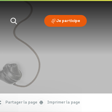
Je participe
Je veux
Je suis
Partager la page
Imprimer la page