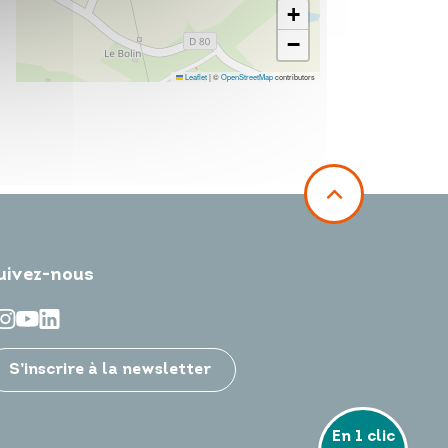
+
−
Leaflet
|
©
OpenStreetMap
contributors
uivez-nous
S’inscrire à la newsletter
En 1 clic