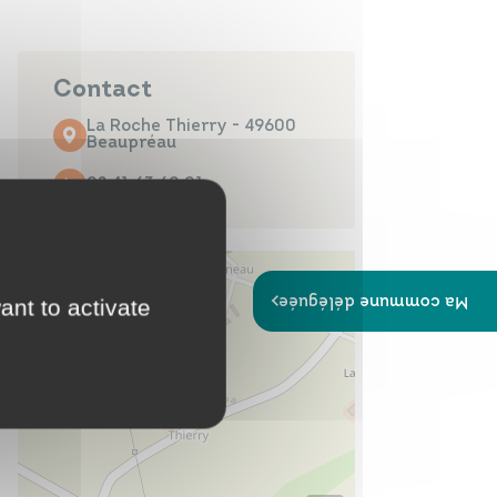
Papiers
Portail Famille
d'identité
Contact
La Roche Thierry - 49600
Beaupréau
02 41 63 60 01
Infos travaux
Carte
interactive
Ma commune déléguée
ant to activate
Annuaires