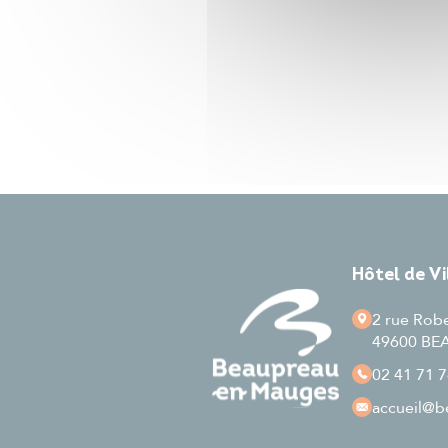
Hôtel de V
2 rue Rob
49600 B
02 41 71 7
accueil
@be