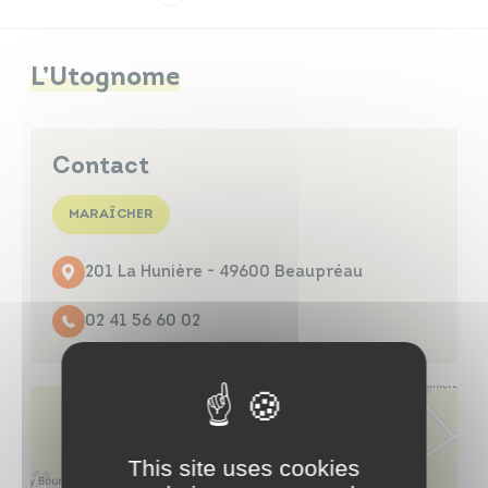
Infos travaux
Carte interactive
L’Utognome
Contact
Annuaires
MARAÎCHER
201 La Hunière - 49600 Beaupréau
02 41 56 60 02
This site uses cookies