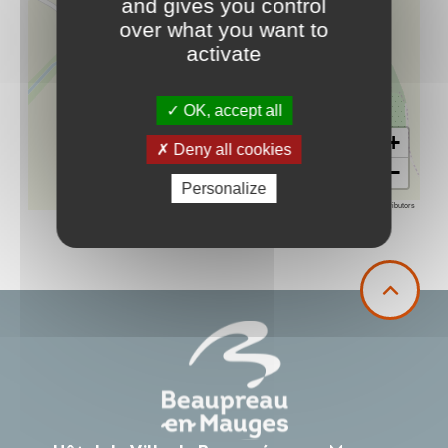
and gives you control
over what you want to
activate
OK, accept all
+
Deny all cookies
−
Personalize
Leaflet
|
©
OpenStreetMap
contributors