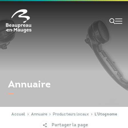
Cookies management panel
Je veux
Je suis
Annuaire
RECHERCHE
Papiers d'identité
Portail Famille
Accueil
Annuaire
Producteurs locaux
L'Utognome
Partager la page