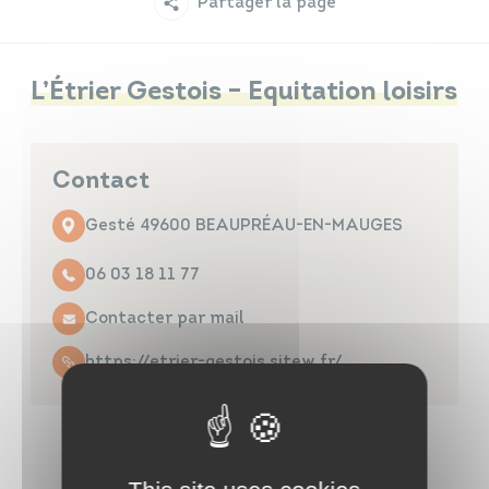
Partager la page
Infos travaux
Carte interactive
L’Étrier Gestois – Equitation loisirs
Annuaires
Contact
Gesté 49600 BEAUPRÉAU-EN-MAUGES
06 03 18 11 77
Contacter par mail
https://etrier-gestois.sitew.fr/