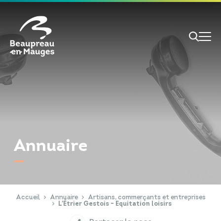
Cookies management panel
Je veux
Je suis
Annuaire
RECHERCHE
Papiers d'identité
Portail Famille
Accueil
Annuaire
Artisans, commerçants et entreprises
L'Étrier Gestois - Equitation loisirs