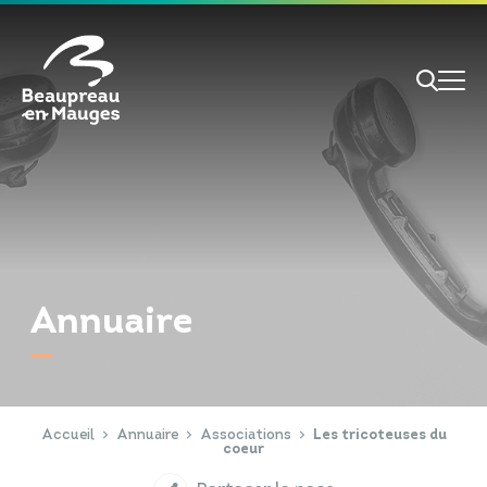
Cookies management panel
Je veux
Je suis
Annuaire
RECHERCHE
Papiers d'identité
Portail Famille
Accueil
Annuaire
Associations
Les tricoteuses du
coeur