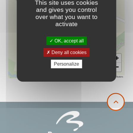
This site uses cookies
and gives you control
over what you want to
activate
OK, accept all
Deny all cookies
+
Personalize
−
Leaflet
|
©
OpenStreetMap
contributors