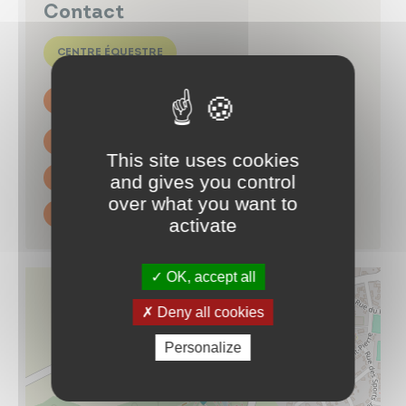
Contact
CENTRE ÉQUESTRE
Parc de la Morinière - Andrezé 49600
BEAUPRÉAU-EN-MAUGES
06 63 78 24 64
This site uses cookies
and gives you control
Contacter par mail
over what you want to
https://lesecuriesdubeuvron49.fr
activate
OK, accept all
Deny all cookies
Personalize