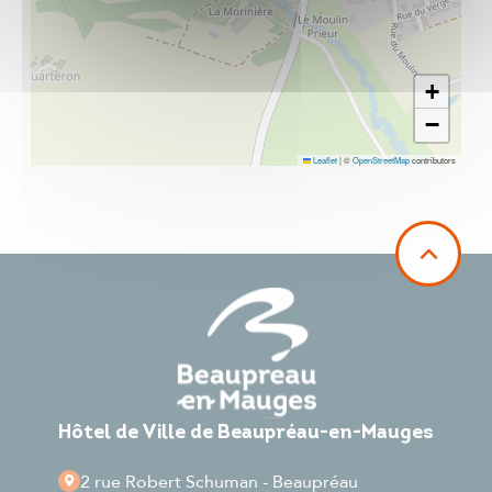
+
−
Leaflet
|
©
OpenStreetMap
contributors
Hôtel de Ville de Beaupréau-en-Mauges
2 rue Robert Schuman - Beaupréau