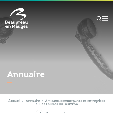
Cookies management panel
Je veux
Je suis
Annuaire
RECHERCHE
Papiers d'identité
Portail Famille
Accueil
Annuaire
Artisans, commerçants et entreprises
Les Écuries du Beuvron