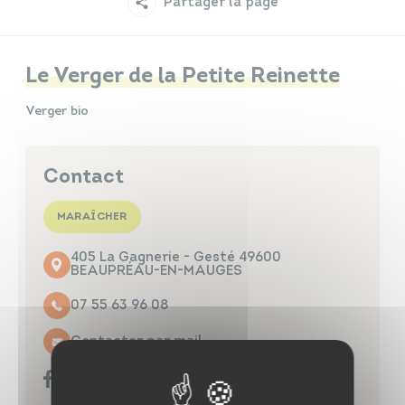
Partager la page
Infos travaux
Carte interactive
Le Verger de la Petite Reinette
Verger bio
Annuaires
Contact
MARAÎCHER
405 La Gagnerie - Gesté 49600
BEAUPRÉAU-EN-MAUGES
07 55 63 96 08
Contacter par mail