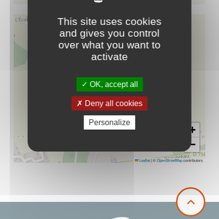
This site uses cookies
and gives you control
over what you want to
activate
OK, accept all
Deny all cookies
Personalize
+
−
Leaflet
|
©
OpenStreetMap
contributors