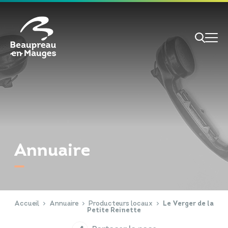
Cookies management panel
Je veux
Je suis
Annuaire
RECHERCHE
Papiers d'identité
Portail Famille
Accueil
Annuaire
Producteurs locaux
Le Verger de la
Petite Reinette