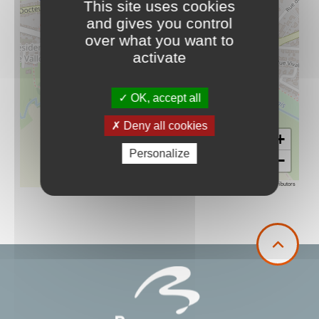
This site uses cookies
and gives you control
over what you want to
activate
OK, accept all
Deny all cookies
+
Personalize
−
Leaflet
|
©
OpenStreetMap
contributors