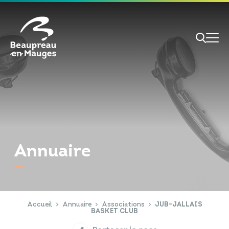
Cookies management panel
Je veux
Je suis
Annuaire
RECHERCHE
Papiers d'identité
Portail Famille
Accueil
Annuaire
Associations
JUB-JALLAIS
BASKET CLUB