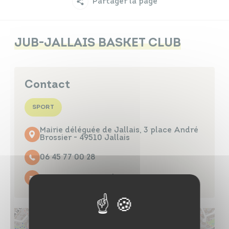
Partager la page
Infos travaux
Carte interactive
JUB-JALLAIS BASKET CLUB
Annuaires
Contact
SPORT
Mairie déléguée de Jallais, 3 place André
Brossier - 49510 Jallais
06 45 77 00 28
Contacter par mail