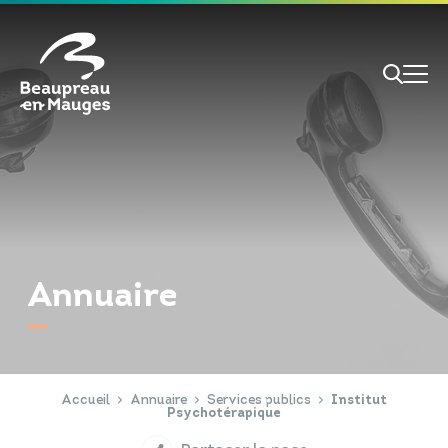
Cookies management panel
Je veux
Je suis
Annuaire
RECHERCHE
Papiers d'identité
Portail Famille
Accueil
Annuaire
Services publics
Institut
Psychotérapique