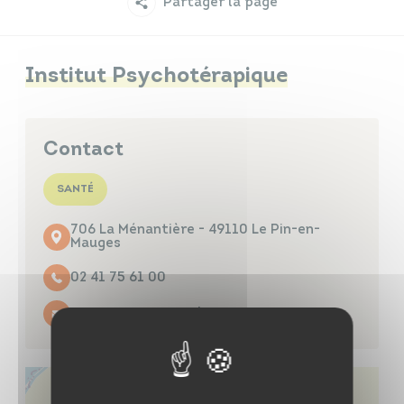
Partager la page
Infos travaux
Carte interactive
Institut Psychotérapique
Annuaires
Contact
SANTÉ
706 La Ménantière - 49110 Le Pin-en-
Mauges
02 41 75 61 00
Contacter par mail