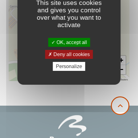
This site uses cookies
and gives you control
over what you want to
activate
OK, accept all
Deny all cookies
+
Personalize
−
Leaflet
|
©
OpenStreetMap
contributors