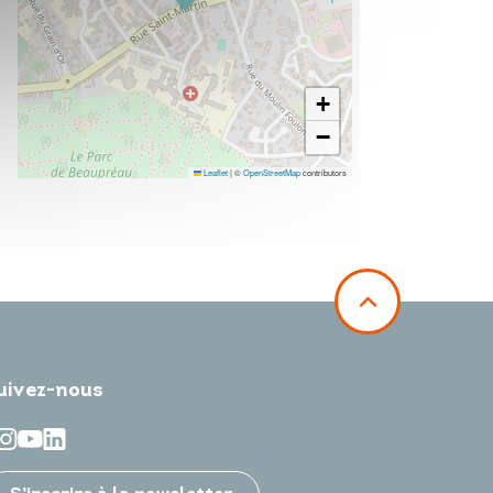
+
−
Leaflet
|
©
OpenStreetMap
contributors
uivez-nous