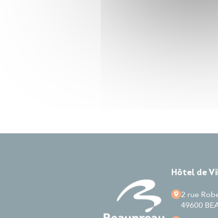
Hôtel de V
2 rue Rob
49600 B