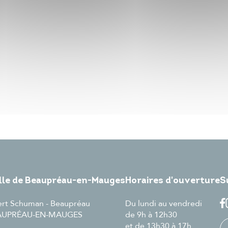
ille de Beaupréau-en-Mauges
Horaires d'ouverture
S
ert Schuman - Beaupréau
Du lundi au vendredi
EAUPRÉAU-EN-MAUGES
de 9h à 12h30
et de 13h30 à 17h