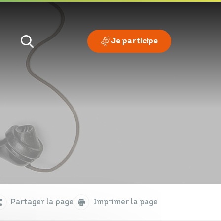
Je participe
Je veux
Je suis
Partager la page
Imprimer la page